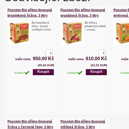
Passion Bio přímo lisovaná
Passion Bio přímo lisovaná
Passion B
brusinková šťáva, 3 litry
granátová šťáva, 3 litry
mrkvová š
Bio brusinková
Bio šťáva z
šťáva – kyselá,
granátových jablek
osvěžující a čistá
– ovocná,
950,00 Kč
610,00 Kč
naše cena
naše cena
naše
(35,84 EUR)
(23,02 EUR)
skladem
skladem
sklade
Passion Bio přímo lisovaná
Passion Bio přímo lisovaná
šťáva z červené řepy, 3 litry
višňová šťáva, 3 litry