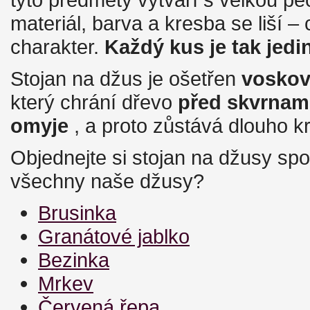
materiál, barva a kresba se liší 
charakter.
Každý kus je tak jedi
Stojan na džus je ošetřen
voskov
který chrání dřevo
před skvrnam
omyje
, a proto zůstává dlouho k
Objednejte si stojan na džusy spo
všechny naše džusy?
Brusinka
Granátové jablko
Bezinka
Mrkev
Červená řepa