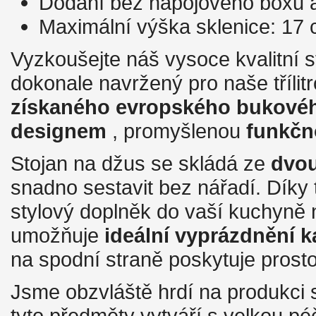
Dodání bez nápojového boxu a
Maximální výška sklenice: 17
Vyzkoušejte náš vysoce kvalitní 
dokonale navržený pro naše třílit
získaného evropského bukové
designem
, promyšlenou
funkčn
Stojan na džus se skládá ze
dvou
snadno sestavit bez nářadí. Díky
stylový doplněk do vaší kuchyně 
umožňuje
ideální vyprázdnění 
na spodní straně poskytuje prosto
Jsme obzvláště hrdí na produkci 
tyto předměty vytváří s velkou pé