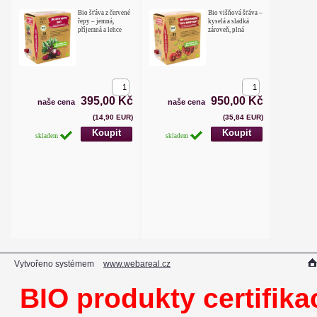
Bio šťáva z červené
Bio višňová šťáva –
řepy – jemná,
kyselá a sladká
příjemná a lehce
zároveň, plná
395,00 Kč
950,00 Kč
naše cena
naše cena
(14,90 EUR)
(35,84 EUR)
skladem
skladem
Vytvořeno systémem
www.webareal.cz
BIO produkty certifika